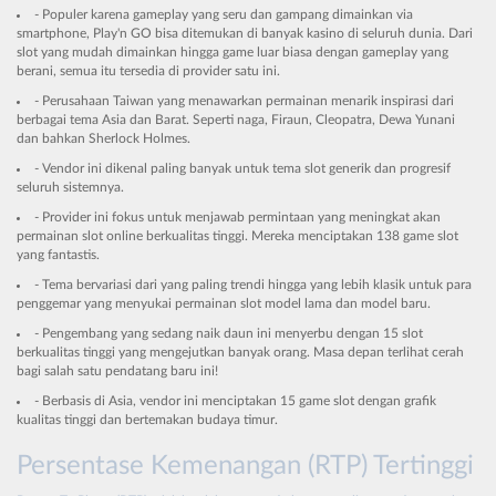
- Populer karena gameplay yang seru dan gampang dimainkan via
smartphone, Play'n GO bisa ditemukan di banyak kasino di seluruh dunia. Dari
slot yang mudah dimainkan hingga game luar biasa dengan gameplay yang
berani, semua itu tersedia di provider satu ini.
- Perusahaan Taiwan yang menawarkan permainan menarik inspirasi dari
berbagai tema Asia dan Barat. Seperti naga, Firaun, Cleopatra, Dewa Yunani
dan bahkan Sherlock Holmes.
- Vendor ini dikenal paling banyak untuk tema slot generik dan progresif
seluruh sistemnya.
- Provider ini fokus untuk menjawab permintaan yang meningkat akan
permainan slot online berkualitas tinggi. Mereka menciptakan 138 game slot
yang fantastis.
- Tema bervariasi dari yang paling trendi hingga yang lebih klasik untuk para
penggemar yang menyukai permainan slot model lama dan model baru.
- Pengembang yang sedang naik daun ini menyerbu dengan 15 slot
berkualitas tinggi yang mengejutkan banyak orang. Masa depan terlihat cerah
bagi salah satu pendatang baru ini!
- Berbasis di Asia, vendor ini menciptakan 15 game slot dengan grafik
kualitas tinggi dan bertemakan budaya timur.
Persentase Kemenangan (RTP) Tertinggi