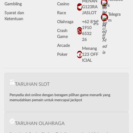
MENAN
Gambling
Casino
k
G123RA
Syarat dan
Race
JASLOT
Telegra
Ketentuan
m
Olahraga
+62 8
1910
Crash
6532
Game
26
Arcade
Menang
Poker
123 OFF
ICIAL
TARUHAN SLOT
Penyedia slot online dengan beragam pilihan game menarik yang
memudahkan pemain untuk mencapai jackpot
TARUHAN OLAHRAGA