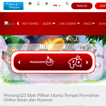
Main di
MASUK
DAF
Telegram
IDR
12,672,707,
HOT GAMES
SLOTS
LIVE CASINO
RACE
OLA
Menang123 Slots Pilihan Utama Tempat Permainan
Online Aman dan Nyaman