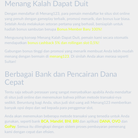
Menang Kalah Dapat Duit
Dengan mendaftar di
Menang123, para pemain mendaftar ke situs slot online
yang penuh dengan gameplay terbaik, promosi menarik, dan bonus luar biasa.
Setelah Anda melakukan setoran pertama yang berhasil, bersiaplah untuk
hadiah bonus sambutan berupa
Bonus Member Baru 100%!
Mengusung konsep Menang Kalah Dapat Duit, pemain kami secara otomatis
mendapatkan
bonus cashback 5% dan rollingan slot 0,5%!
Gabungan bonus tinggi dan promosi yang menarik membuat Anda lebih mudah
menang dengan bermain di
menang123
. Di sinilah Anda akan merasa seperti
Sultan!
Berbagai Bank dan Pencairan Dana
Cepat
Tentu saja sebuah perasaan yang sangat menyebalkan apabila Anda mendaftar
di situs judi online dan menemukan bahwa pilihan metode transaksi-nya
sedikit. Beruntung bagi Anda, situs judi slot uang asli Menang123 memberikan
banyak opsi depo dan wd kepada para penggemar slot.
Anda akan menemukan beberapa metode transaksi yang tersedia untuk Anda
gunakan, seperti bank
BCA
,
Mandiri
,
BNI
,
BRI
dan aplikasi
DANA
,
OVO
dan
GoPay
. Semua itu dilengkapi dengan sistem proses pembayaran pemenang
kami dengan cepat dan efisien.