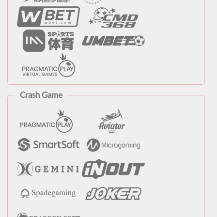
Crash Game