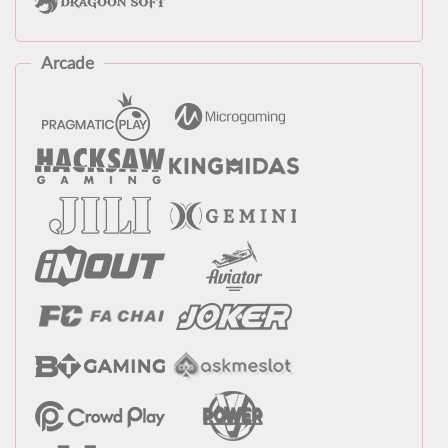
Arcade