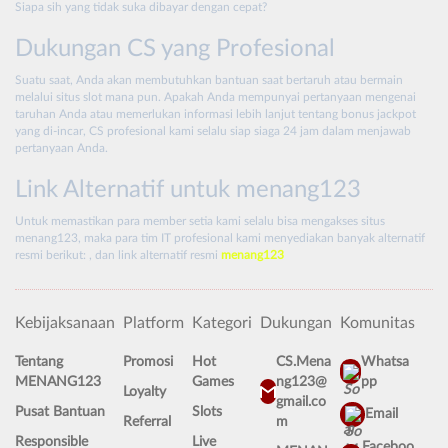
Siapa sih yang tidak suka dibayar dengan cepat?
Dukungan CS yang Profesional
Suatu saat, Anda akan membutuhkan bantuan saat bertaruh atau bermain
melalui situs slot mana pun. Apakah Anda mempunyai pertanyaan mengenai
taruhan Anda atau memerlukan informasi lebih lanjut tentang bonus jackpot
yang di-incar, CS profesional kami selalu siap siaga 24 jam dalam menjawab
pertanyaan Anda.
Link Alternatif untuk menang123
Untuk memastikan para member setia kami selalu bisa mengakses situs
menang123, maka para tim IT profesional kami menyediakan banyak alternatif
resmi berikut:
,
dan link alternatif resmi
menang123
Kebijaksanaan
Platform
Kategori
Dukungan
Komunitas
Tentang
Promosi
Hot
CS.Mena
Whatsa
MENANG123
Games
ng123@
pp
Loyalty
gmail.co
Pusat Bantuan
Slots
Email
Referral
m
Responsible
Live
Faceboo