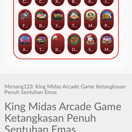
Cards Hi Lo
Coin Pusher
Xoc Dia Lightning
Baccarat: Swipe
KM Virtual Horse Racing
Jogo De Bozo
Fish Prawn Crab 2
Bai Cao
5 Card Poker
Tai Xiu
Monkey King Roulette
Pai Kang
Andar Bahar
Triple Chance
Bola Golek
Dragon Tiger 2
Sic Bo
Money Wheel Deluxe
Menang123: King Midas Arcade Game Ketangkasan
Penuh Sentuhan Emas
King Midas Arcade Game
Ketangkasan Penuh
Sentuhan Emas