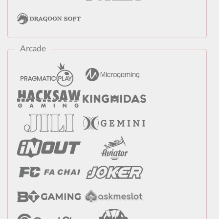
Arcade