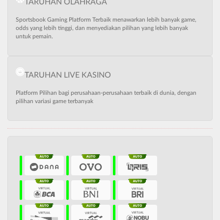
TARUHAN OLAHRAGA
Sportsbook Gaming Platform Terbaik menawarkan lebih banyak game,
odds yang lebih tinggi, dan menyediakan pilihan yang lebih banyak
untuk pemain.
TARUHAN LIVE KASINO
Platform Pilihan bagi perusahaan-perusahaan terbaik di dunia, dengan
pilihan variasi game terbanyak