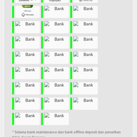
* Selama bank maintenance dan bank offline deposit dan penarikan