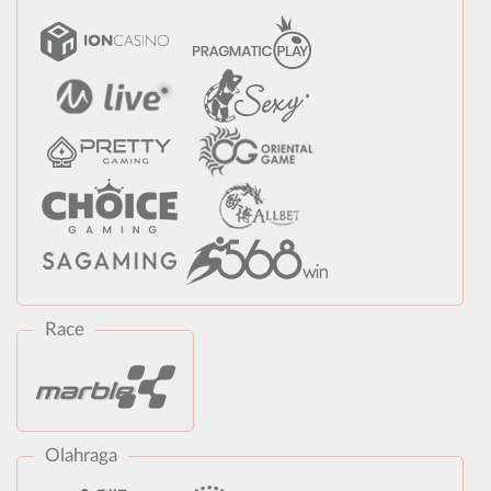
Race
Olahraga