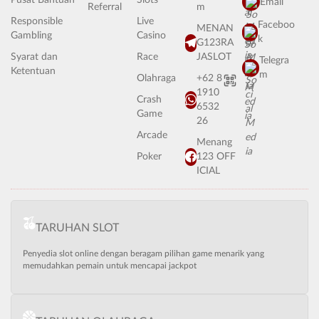
Pusat Bantuan
Slots
Email
Referral
m
Responsible
Live
Faceboo
MENAN
Gambling
Casino
k
G123RA
Syarat dan
Race
JASLOT
Telegra
Ketentuan
m
Olahraga
+62 8
1910
Crash
6532
Game
26
Arcade
Menang
Poker
123 OFF
ICIAL
TARUHAN SLOT
Penyedia slot online dengan beragam pilihan game menarik yang
memudahkan pemain untuk mencapai jackpot