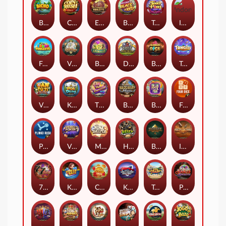
Bicho
Coin Rush Deluxe
European Roulette
Bai Cao Black & Red
Teen Patti Versus
Indonesian Animal Dice
Fruit Roulette
Vietnam Fish Prawn Crab
Burmese 6 Animals
Dota Hi-Lo
Bonus Dice
Tongits
Vietnam Rock Paper Scissors
Kingmaker Pok Deng
Thai Fish Prawn Crab GO!
Baccarat: Multi
Bai Cao Mystic Four
Four Dice
Plinko Rush
Video Poker
Minesweeper
Heist
Blackjack
Iron Dome
7 Up 7 Down
KM Power Ball
Coin Toss
KM Virtual Greyhound Racing
Toon Crash
Poker Roulette