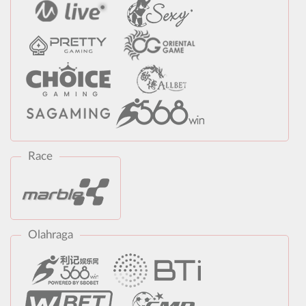
Race
Olahraga