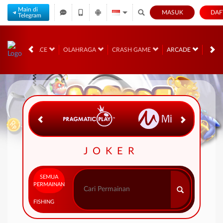
Main di
MASUK
DAF
Telegram
CASINO
RACE
OLAHRAGA
CRASH GAME
ARCADE
POK
JOKER
SEMUA
PERMAINAN
FISHING