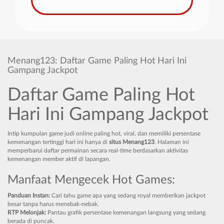
Menang123: Daftar Game Paling Hot Hari Ini
Gampang Jackpot
Daftar Game Paling Hot
Hari Ini Gampang Jackpot
Intip kumpulan game judi online paling hot, viral, dan memiliki persentase
kemenangan tertinggi hari ini hanya di
situs Menang123
. Halaman ini
memperbarui daftar permainan secara real-time berdasarkan aktivitas
kemenangan member aktif di lapangan.
Manfaat Mengecek Hot Games:
Panduan Instan:
Cari tahu game apa yang sedang royal memberikan jackpot
besar tanpa harus menebak-nebak.
RTP Melonjak:
Pantau grafik persentase kemenangan langsung yang sedang
berada di puncak.