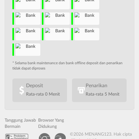
* Selama bank maintenance dan bank offline deposit dan penarikan
tidak dapat diproses
Deposit
Penarikan
Rata-rata 0 Menit
Rata-rata 5 Menit
Tanggung Jawab
Browser Yang
Bermain
Didukung
©2026 MENANG123. Hak cipta