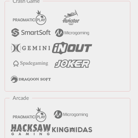
Crash Game
Arcade