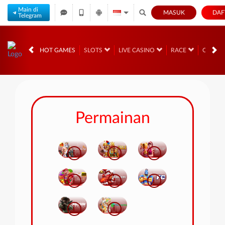
Main di
MASUK
DAF
Telegram
HOT GAMES
SLOTS
LIVE CASINO
RACE
OLAHR
Permainan
i
i
i
i
i
i
i
i