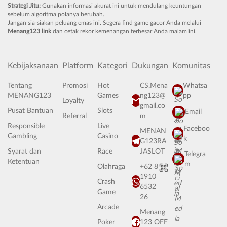
Strategi Jitu:
Gunakan informasi akurat ini untuk mendulang keuntungan
sebelum algoritma polanya berubah.
Jangan sia-siakan peluang emas ini. Segera find game gacor Anda melalui
Menang123 link
dan cetak rekor kemenangan terbesar Anda malam ini.
Kebijaksanaan
Platform
Kategori
Dukungan
Komunitas
Tentang
Promosi
Hot
CS.Mena
Whatsa
MENANG123
Games
ng123@
pp
Loyalty
gmail.co
Pusat Bantuan
Slots
Email
Referral
m
Responsible
Live
Faceboo
MENAN
Gambling
Casino
k
G123RA
Syarat dan
Race
JASLOT
Telegra
Ketentuan
m
Olahraga
+62 8
1910
Crash
6532
Game
26
Arcade
Menang
Poker
123 OFF