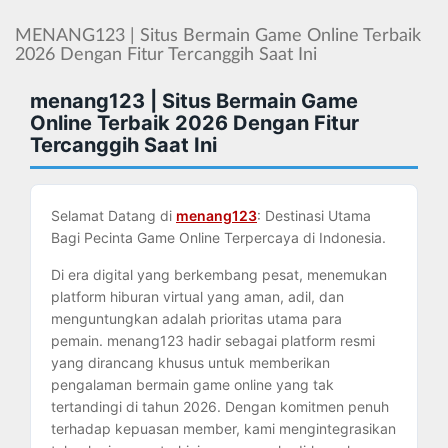
MENANG123 | Situs Bermain Game Online Terbaik
2026 Dengan Fitur Tercanggih Saat Ini
menang123 | Situs Bermain Game
Online Terbaik 2026 Dengan Fitur
Tercanggih Saat Ini
Selamat Datang di
menang123
: Destinasi Utama
Bagi Pecinta Game Online Terpercaya di Indonesia.
Di era digital yang berkembang pesat, menemukan
platform hiburan virtual yang aman, adil, dan
menguntungkan adalah prioritas utama para
pemain. menang123 hadir sebagai platform resmi
yang dirancang khusus untuk memberikan
pengalaman bermain game online yang tak
tertandingi di tahun 2026. Dengan komitmen penuh
terhadap kepuasan member, kami mengintegrasikan