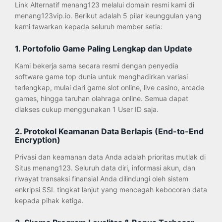
Link Alternatif menang123 melalui domain resmi kami di
menang123vip.io. Berikut adalah 5 pilar keunggulan yang
kami tawarkan kepada seluruh member setia:
1. Portofolio Game Paling Lengkap dan Update
Kami bekerja sama secara resmi dengan penyedia
software game top dunia untuk menghadirkan variasi
terlengkap, mulai dari game slot online, live casino, arcade
games, hingga taruhan olahraga online. Semua dapat
diakses cukup menggunakan 1 User ID saja.
2. Protokol Keamanan Data Berlapis (End-to-End
Encryption)
Privasi dan keamanan data Anda adalah prioritas mutlak di
Situs menang123. Seluruh data diri, informasi akun, dan
riwayat transaksi finansial Anda dilindungi oleh sistem
enkripsi SSL tingkat lanjut yang mencegah kebocoran data
kepada pihak ketiga.