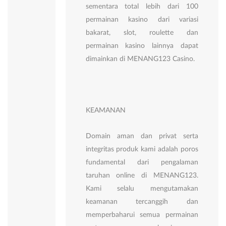
sementara total lebih dari 100
permainan kasino dari variasi
bakarat, slot, roulette dan
permainan kasino lainnya dapat
dimainkan di MENANG123 Casino.
KEAMANAN
Domain aman dan privat serta
integritas produk kami adalah poros
fundamental dari pengalaman
taruhan online di MENANG123.
Kami selalu mengutamakan
keamanan tercanggih dan
memperbaharui semua permainan