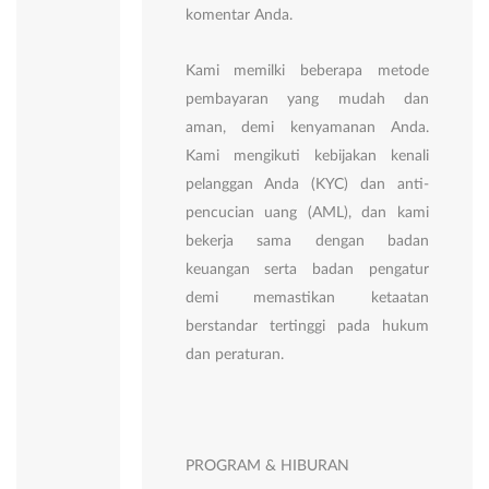
komentar Anda.
Kami memilki beberapa metode
pembayaran yang mudah dan
aman, demi kenyamanan Anda.
Kami mengikuti kebijakan kenali
pelanggan Anda (KYC) dan anti-
pencucian uang (AML), dan kami
bekerja sama dengan badan
keuangan serta badan pengatur
demi memastikan ketaatan
berstandar tertinggi pada hukum
dan peraturan.
PROGRAM & HIBURAN