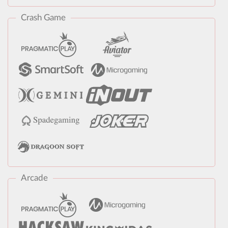
Crash Game
Arcade