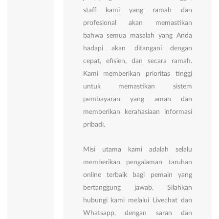
staff kami yang ramah dan
profesional akan memastikan
bahwa semua masalah yang Anda
hadapi akan ditangani dengan
cepat, efisien, dan secara ramah.
Kami memberikan prioritas tinggi
untuk memastikan sistem
pembayaran yang aman dan
memberikan kerahasiaan informasi
pribadi.
Misi utama kami adalah selalu
memberikan pengalaman taruhan
online terbaik bagi pemain yang
bertanggung jawab. Silahkan
hubungi kami melalui Livechat dan
Whatsapp, dengan saran dan