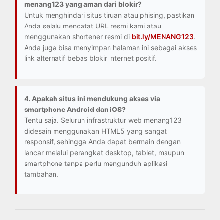
menang123 yang aman dari blokir?
Untuk menghindari situs tiruan atau phising, pastikan
Anda selalu mencatat URL resmi kami atau
menggunakan shortener resmi di
bit.ly/MENANG123
.
Anda juga bisa menyimpan halaman ini sebagai akses
link alternatif bebas blokir internet positif.
4. Apakah situs ini mendukung akses via
smartphone Android dan iOS?
Tentu saja. Seluruh infrastruktur web menang123
didesain menggunakan HTML5 yang sangat
responsif, sehingga Anda dapat bermain dengan
lancar melalui perangkat desktop, tablet, maupun
smartphone tanpa perlu mengunduh aplikasi
tambahan.