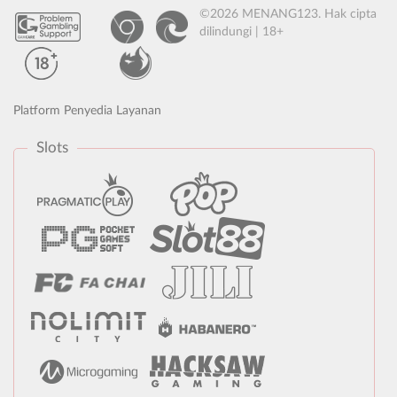
©2026 MENANG123. Hak cipta
dilindungi | 18+
Platform Penyedia Layanan
Slots