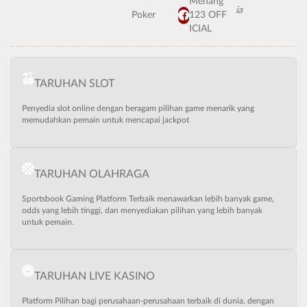
Menang
Poker
123 OFF
ICIAL
TARUHAN SLOT
Penyedia slot online dengan beragam pilihan game menarik yang
memudahkan pemain untuk mencapai jackpot
TARUHAN OLAHRAGA
Sportsbook Gaming Platform Terbaik menawarkan lebih banyak game,
odds yang lebih tinggi, dan menyediakan pilihan yang lebih banyak
untuk pemain.
TARUHAN LIVE KASINO
Platform Pilihan bagi perusahaan-perusahaan terbaik di dunia, dengan