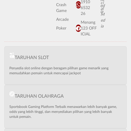
1910
Crash
6532
Game
26
Arcade
Menang
Poker
123 OFF
ICIAL
TARUHAN SLOT
Penyedia slot online dengan beragam pilihan game menarik yang
memudahkan pemain untuk mencapai jackpot
TARUHAN OLAHRAGA
Sportsbook Gaming Platform Terbaik menawarkan lebih banyak game,
odds yang lebih tinggi, dan menyediakan pilihan yang lebih banyak
untuk pemain.