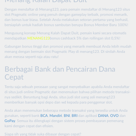
Dengan mendaftar di Menang123, para pemain
mendaftar di Menang123 situs
slot Pragmatic online yang penuh dengan gameplay terbaik, promosi menarik,
dan bonus luar biasa. Setelah Anda melakukan setoran pertama yang berhasil,
bersiaplah untuk hadiah bonus sambutan berupa Bonus Member Baru 100%!
Mengusung konsep Menang Kalah Dapat Duit, pemain kami secara otomatis
mendapatkan
MENANG123
bonus cashback 5% dan rollingan slot 0,5%!
Gabungan bonus tinggi dan promosi yang menarik membuat Anda lebih mudah
menang dengan bermain slot Pragmatic Play di menang123. Di sinilah Anda
akan merasa seperti raja atau ratu!
Berbagai Bank dan Pencairan Dana
Cepat
Tentu saja sebuah perasaan yang sangat menyebalkan apabila Anda mendaftar
di situs judi online Pragmatic dan menemukan bahwa pilihan metode transaksi-
nya sedikit. Beruntung bagi Anda, situs judi slot uang asli menang123
memberikan banyak opsi depo dan wd kepada para penggemar slot.
Anda akan menemukan beberapa metode transaksi yang tersedia untuk Anda
gunakan, seperti bank
BCA
,
Mandiri
,
BNI
,
BRI
dan aplikasi
DANA
,
OVO
dan
GoPay
. Semua itu dilengkapi dengan sistem proses pembayaran pemenang
kami dengan cepat dan efisien.
Siapa sih yang tidak suka dibayar dengan cepat?