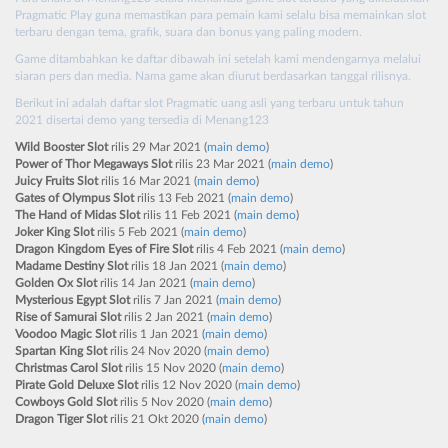
Pragmatic Play guna memastikan para pemain kami selalu bisa memainkan slot
terbaru dengan tema, grafik, suara dan bonus yang paling modern.
Game ditambahkan ke daftar dibawah ini setelah kami mendengarnya melalui
siaran pers dan media. Nama game akan diurut berdasarkan tanggal rilisnya.
Berikut ini adalah daftar slot Pragmatic uang asli yang terbaru untuk tahun
2021 disertai demo yang tersedia di Menang123
Wild Booster Slot
rilis 29 Mar 2021 (
main demo
)
Power of Thor Megaways Slot
rilis 23 Mar 2021 (
main demo
)
Juicy Fruits Slot
rilis 16 Mar 2021 (
main demo
)
Gates of Olympus Slot
rilis 13 Feb 2021 (
main demo
)
The Hand of Midas Slot
rilis 11 Feb 2021 (
main demo
)
Joker King Slot
rilis 5 Feb 2021 (
main demo
)
Dragon Kingdom Eyes of Fire Slot
rilis 4 Feb 2021 (
main demo
)
Madame Destiny Slot
rilis 18 Jan 2021 (
main demo
)
Golden Ox Slot
rilis 14 Jan 2021 (
main demo
)
Mysterious Egypt Slot
rilis 7 Jan 2021 (
main demo
)
Rise of Samurai Slot
rilis 2 Jan 2021 (
main demo
)
Voodoo Magic Slot
rilis 1 Jan 2021 (
main demo
)
Spartan King Slot
rilis 24 Nov 2020 (
main demo
)
Christmas Carol Slot
rilis 15 Nov 2020 (
main demo
)
Pirate Gold Deluxe Slot
rilis 12 Nov 2020 (
main demo
)
Cowboys Gold Slot
rilis 5 Nov 2020 (
main demo
)
Dragon Tiger Slot
rilis 21 Okt 2020 (
main demo
)