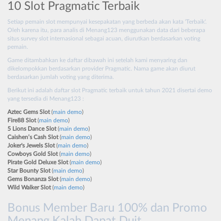
10 Slot Pragmatic Terbaik
Setiap pemain slot mempunyai kesepakatan yang berbeda akan kata 'Terbaik'.
Oleh karena itu, para analis di Menang123 menggunakan data dari beberapa
situs survey slot internasional sebagai acuan, diurutkan berdasarkan voting
pemain.
Game ditambahkan ke daftar dibawah ini setelah kami menyaring dan
dikelompokkan berdasarkan provider Pragmatic. Nama game akan diurut
berdasarkan jumlah voting yang diterima.
Berikut ini adalah daftar slot Pragmatic terbaik untuk tahun 2021 disertai demo
yang tersedia di Menang123 :
Aztec Gems Slot
(
main demo
)
Fire88 Slot
(
main demo
)
5 Lions Dance Slot
(
main demo
)
Caishen’s Cash Slot
(
main demo
)
Joker's Jewels Slot
(
main demo
)
Cowboys Gold Slot
(
main demo
)
Pirate Gold Deluxe Slot
(
main demo
)
Star Bounty Slot
(
main demo
)
Gems Bonanza Slot
(
main demo
)
Wild Walker Slot
(
main demo
)
Bonus Member Baru 100% dan Promo
Menang Kalah Dapat Duit