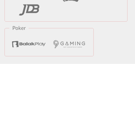
Poker