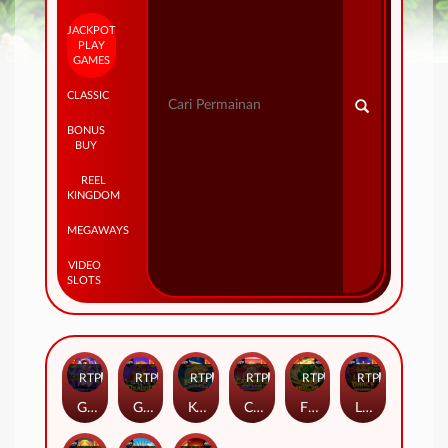
JACKPOT
PLAY
GAMES
CLASSIC
BONUS
BUY
REEL
KINGDOM
MEGAWAYS
VIDEO
SLOTS
RTP
80%
RTP
95%
RTP
85%
RTP
91%
RTP
92%
RTP
95%
Gameshow Party Jackpot Play
Gates of Dragon Jackpot Play
Koi Bonanza Jackpot Play
Caishen's Gems Jackpot Play
Fire Hot 20 Jackpot Play
Lions Dance Megaways Jackpot Play