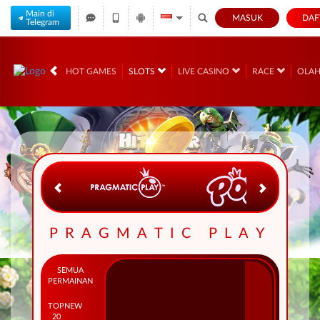
Main di
MASUK
DAF
Telegram
IDR
12,731,354,
HOT GAMES
SLOTS
LIVE CASINO
RACE
OLA
PRAGMATIC PLAY
SEMUA
PERMAINAN
TOP
NEW
20