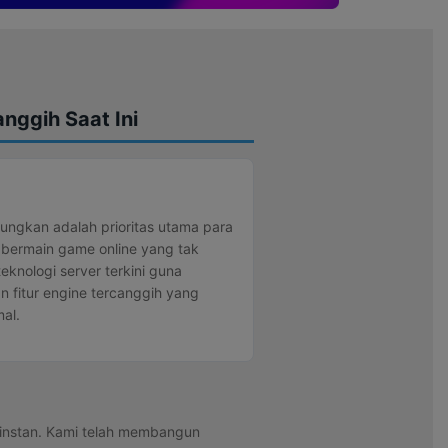
nggih Saat Ini
ungkan adalah prioritas utama para
bermain game online yang tak
knologi server terkini guna
n fitur engine tercanggih yang
al.
a instan. Kami telah membangun