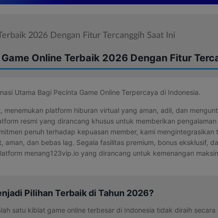
baik 2026 Dengan Fitur Tercanggih Saat Ini
Game Online Terbaik 2026 Dengan Fitur Terca
inasi Utama Bagi Pecinta Game Online Terpercaya di Indonesia.
, menemukan platform hiburan virtual yang aman, adil, dan mengunt
atform resmi yang dirancang khusus untuk memberikan pengalaman 
omitmen penuh terhadap kepuasan member, kami mengintegrasikan te
 aman, dan bebas lag. Segala fasilitas premium, bonus eksklusif, da
 platform menang123vip.io yang dirancang untuk kemenangan maksim
adi Pilihan Terbaik di Tahun 2026?
 satu kiblat game online terbesar di Indonesia tidak diraih secar