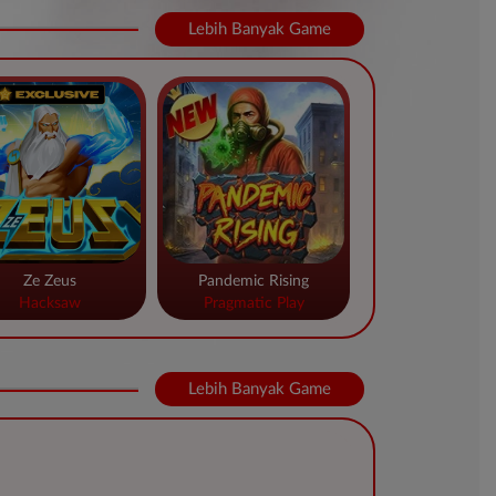
Lebih Banyak Game
Ze Zeus
Pandemic Rising
Hacksaw
Pragmatic Play
Lebih Banyak Game