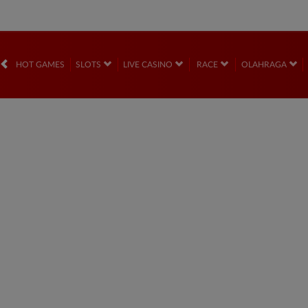
HOT GAMES
SLOTS
LIVE CASINO
RACE
OLAHRAGA