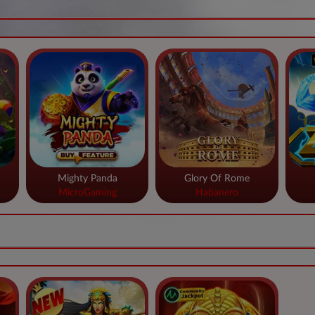
Mighty Panda
Glory Of Rome
MicroGaming
Habanero