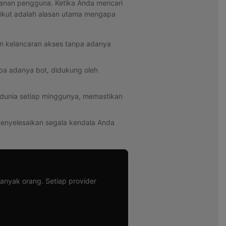
amanan pengguna. Ketika Anda mencari
erikut adalah alasan utama mengapa
in kelancaran akses tanpa adanya
pa adanya bot, didukung oleh
a dunia setiap minggunya, memastikan
enyelesaikan segala kendala Anda
nyak orang. Setiap provider