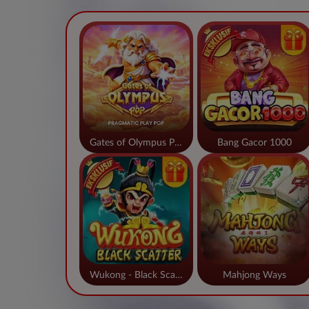
Gates of Olympus POP
Bang Gacor 1000
Wukong - Black Scatter
Mahjong Ways