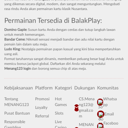
yang dikemas secara digital, modern, dan sangat menguntungkan. Mengobati
rasa rindu Anda akan permainan kartu klasik Nusantara.
Permainan Tersedia di BalakPlay:
Domino Gaple:
Susun kartu Anda dengan cerdas dan tutup langkah lawan
untuk meraih kemenangan.
Bandar Ceme:
Nikmati sensasi menjadi bandar dan adu nilai kartu dengan
pemain lain dalam satu meja.
Ludo King:
Nostalgia permainan papan kasual yang kini bisa mempertaruhkan
uang asli.
Format taruhannya sangat dinamis, memberikan peluang besar bagi Anda untuk
memicu bonus jackpot global. Daftarkan diri Anda sekarang melalui
Menang123 login
dan borong semua chip di atas meja.
Kebijaksanaan
Platform
Kategori
Dukungan
Komunitas
Tentang
Promosi
Hot
CS.Mena
Whatsa
MENANG123
Games
ng123@
pp
Loyalty
gmail.co
Pusat Bantuan
Slots
Email
Referral
m
Responsible
Live
Faceboo
MENAN
Gambling
Casino