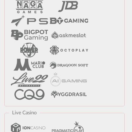
Live Casino