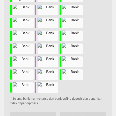
* Selama bank maintenance dan bank offline deposit dan penarikan
tidak dapat diproses