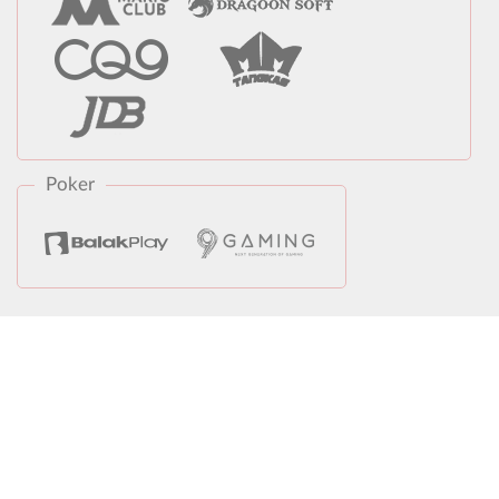
Poker