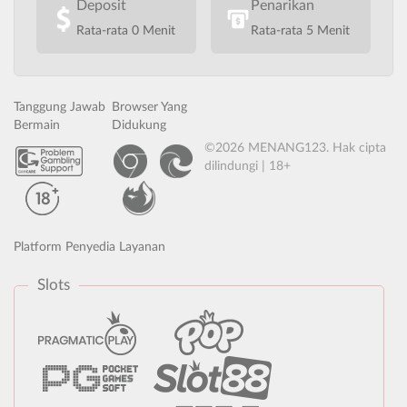
Deposit
Penarikan
Rata-rata 0 Menit
Rata-rata 5 Menit
Tanggung Jawab
Browser Yang
Bermain
Didukung
©2026 MENANG123. Hak cipta
dilindungi | 18+
Platform Penyedia Layanan
Slots