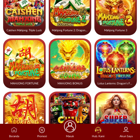
Caishen Mahjong: Triple Luck
Mahjong Fortune 2: Dragon Riches
Mahjong Fortune 3
MAHJONG FORTUNE
MAHJONG BONUS
Lotus Lanterns: Dragon's Fortune
Beranda
Promosi
Masuk
Hub. Kami
Akun Saya
Fortune Mahjong
Chili Chili Hot
SUPER HEROINE