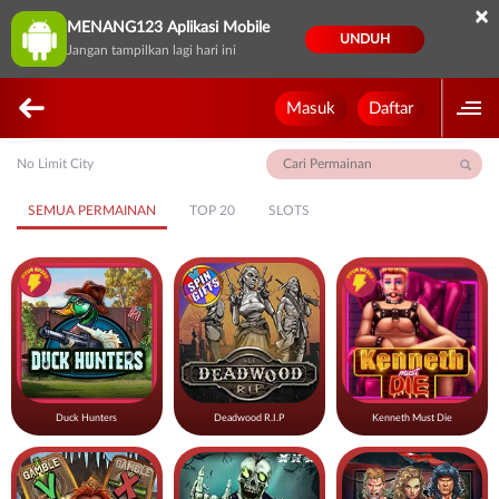
×
MENANG123 Aplikasi Mobile
UNDUH
Jangan tampilkan lagi hari ini
Masuk
Daftar
No Limit City
SEMUA PERMAINAN
TOP 20
SLOTS
Duck Hunters
Deadwood R.I.P
Kenneth Must Die