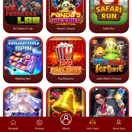
Dr.Franken’s Lab
Panda’s Jackpot
Safari Run
BigBang Spin
Pop Popcorns
Little Witch's Fortune
Beranda
Promosi
Masuk
Hub. Kami
Akun Saya
Celestial Goddess
Cherry Bell
Elizabeth Lab