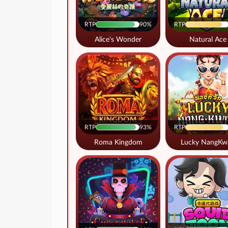
RTP
90%
RTP
Alice's Wonder
Natural Ace
RTP
93%
RTP
Roma Kingdom
Lucky NangKw