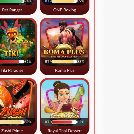
94%
RTP
89%
Pet Ranger
ONE Boxing
81%
RTP
88%
Tiki Paradise
Roma Plus
89%
RTP
82%
Zushi Prime
Royal Thai Dessert