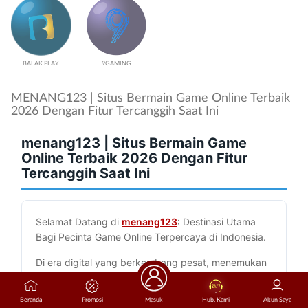
BALAK PLAY
9GAMING
MENANG123 | Situs Bermain Game Online Terbaik
2026 Dengan Fitur Tercanggih Saat Ini
menang123 | Situs Bermain Game
Online Terbaik 2026 Dengan Fitur
Tercanggih Saat Ini
Selamat Datang di
menang123
: Destinasi Utama
Bagi Pecinta Game Online Terpercaya di Indonesia.
Di era digital yang berkembang pesat, menemukan
platform hiburan virtual yang aman, adil, dan
menguntungkan adalah prioritas utama para
Beranda
Promosi
Masuk
Hub. Kami
Akun Saya
pemain. menang123 hadir sebagai platform resmi