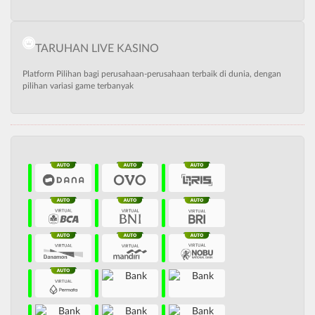
TARUHAN LIVE KASINO
Platform Pilihan bagi perusahaan-perusahaan terbaik di dunia, dengan
pilihan variasi game terbanyak