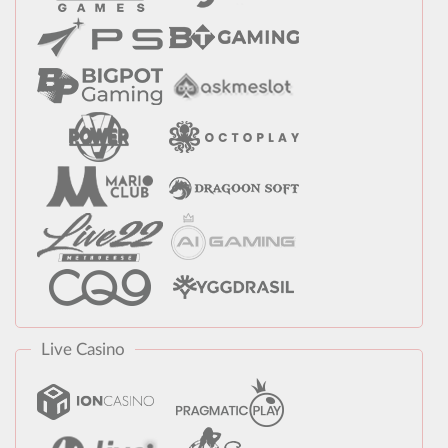
Live Casino