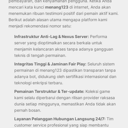
pembayaran, dan kenyamanan pengguna. Ketika Anda
mencari kata kunci
menang123
di internet, Anda akan
menemukan ribuan testimoni positif dari pemain aktif kami.
Berikut adalah alasan utama mengapa platform kami
menjadi rekomendasi nomor satu:
Infrastruktur Anti-Lag & Nexus Server:
Performa
server yang dioptimalkan secara berkala untuk
menjamin kelancaran akses tanpa adanya gangguan
teknis di tengah permainan.
Integritas Tinggi & Jaminan Fair Play:
Seluruh sistem
permainan di menang123 dipastikan transparan tanpa
adanya bot, didukung oleh sertifikasi internasional dan
teknologi enkripsi terbaru.
Pemainan Terstruktur & Ter-update:
Koleksi game
kami selalu diperbarui dengan rilisan provider raksasa
dunia setiap minggunya, memastikan Anda tidak akan
pernah bosan.
Layanan Pelanggan Hubungan Langsung 24/7:
Tim
customer service profesional yang siap membantu