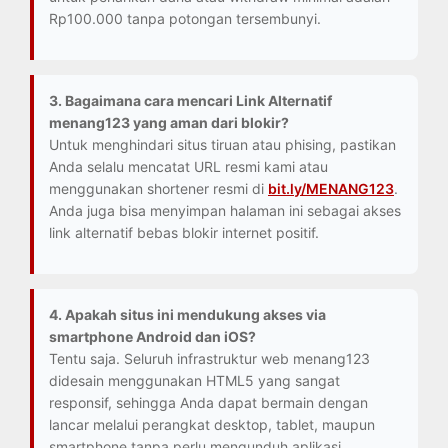
Rp100.000 tanpa potongan tersembunyi.
3. Bagaimana cara mencari Link Alternatif
menang123 yang aman dari blokir?
Untuk menghindari situs tiruan atau phising, pastikan
Anda selalu mencatat URL resmi kami atau
menggunakan shortener resmi di
bit.ly/MENANG123
.
Anda juga bisa menyimpan halaman ini sebagai akses
link alternatif bebas blokir internet positif.
4. Apakah situs ini mendukung akses via
smartphone Android dan iOS?
Tentu saja. Seluruh infrastruktur web menang123
didesain menggunakan HTML5 yang sangat
responsif, sehingga Anda dapat bermain dengan
lancar melalui perangkat desktop, tablet, maupun
smartphone tanpa perlu mengunduh aplikasi