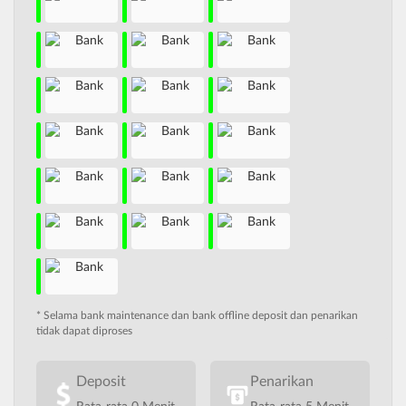
* Selama bank maintenance dan bank offline deposit dan penarikan
tidak dapat diproses
Deposit
Penarikan