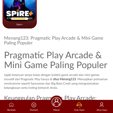
RTP
85%
Spire+
Menang123: Pragmatic Play Arcade & Mini Game
Paling Populer
Pragmatic Play Arcade &
Mini Game Paling Populer
Jajaki keseruan tanpa batas dengan koleksi game arcade dan mini games
inovatif dari Pragmatic Play hanya di
situs Menang123
. Menyajikan permainan
revolusioner seperti Spaceman dan Big Bass Crash yang mengutamakan
ketangkasan serta insting bertaruh Anda.
Keunggulan Pragmatic Play Arcade:
Mekanik Crash Game:
Kontrol penuh taruhan Anda untuk mencairkan
kemenangan sebelum objek terbang menabrak.
Beranda
Promosi
Masuk
Hub. Kami
Akun Saya