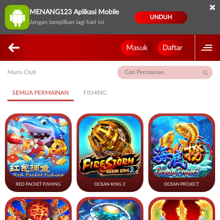
×
MENANG123 Aplikasi Mobile
UNDUH
Jangan tampilkan lagi hari ini
Masuk
Daftar
Mario Club
SEMUA PERMAINAN
FISHING
RED PACKET FISHING
OCEAN KING 2
OCEAN PROJECT