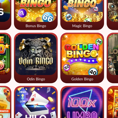
c
Bonus Bingo
Magic Bingo
o
Odin Bingo
Golden Bingo