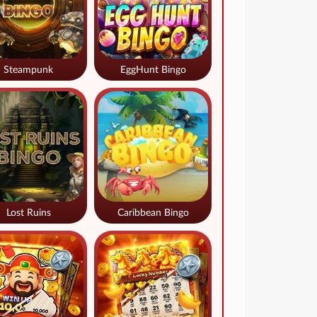
Steampunk
EggHunt Bingo
Lost Ruins
Caribbean Bingo