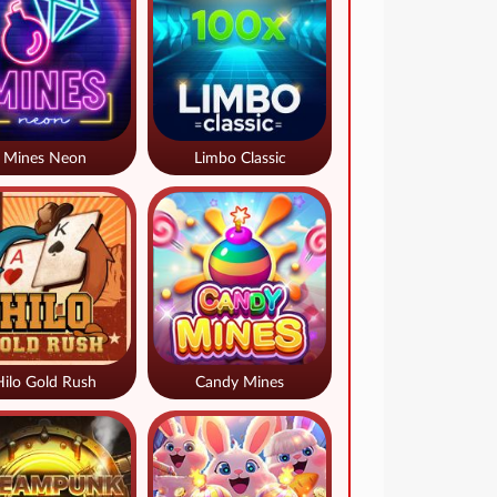
Mines Neon
Limbo Classic
Hilo Gold Rush
Candy Mines