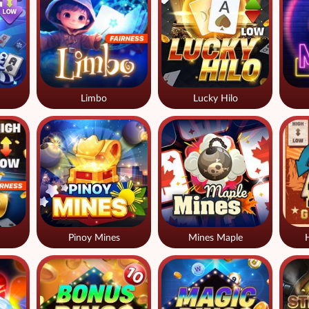
Limbo
Lucky Hilo
Pinoy Mines
Mines Maple