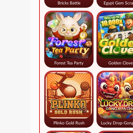
Bricks Battle
Egypt Gem Scra
Forest Tea Party
Golden Clove
Plinko Gold Rush