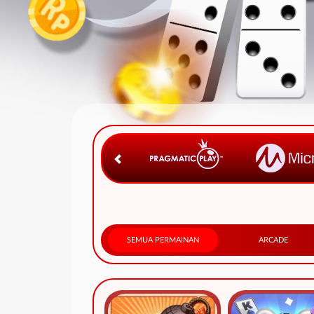
SEMUA PERMAINAN
ARCADE