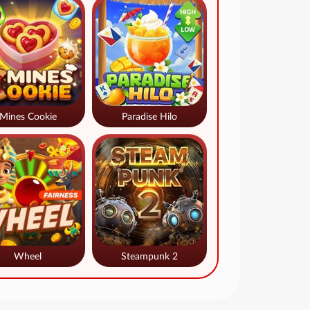
Mines Cookie
Paradise Hilo
Wheel
Steampunk 2