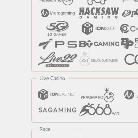
Live Casino
Race