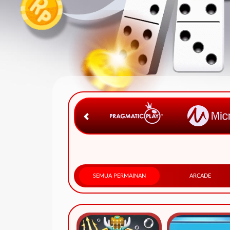
SEMUA PERMAINAN
ARCADE