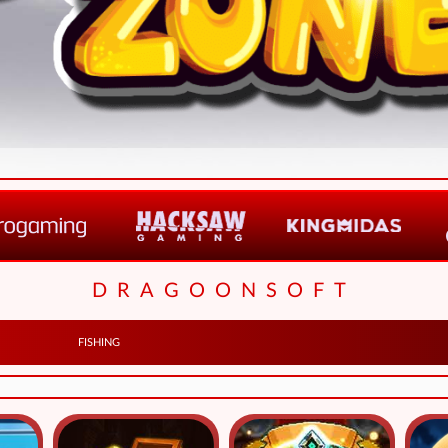
DRAGOONSOFT
FISHING