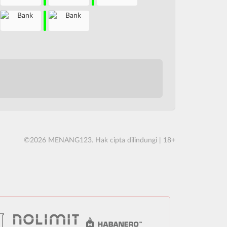
©2026 MENANG123. Hak cipta dilindungi | 18+