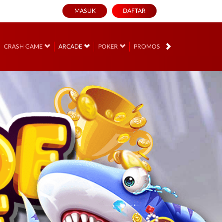
MASUK
DAFTAR
PROMOSI
CRASH GAME
ARCADE
POKER