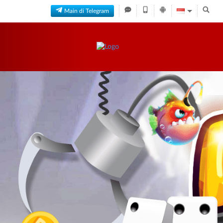
Main di Telegram