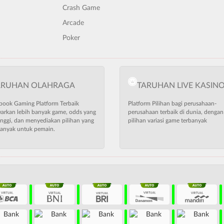
Crash Game
Arcade
Poker
ARUHAN OLAHRAGA
TARUHAN LIVE KASIN
book Gaming Platform Terbaik
Platform Pilihan bagi perusahaan-
rkan lebih banyak game, odds yang
perusahaan terbaik di dunia, dengan
tinggi, dan menyediakan pilihan yang
pilihan variasi game terbanyak
banyak untuk pemain.