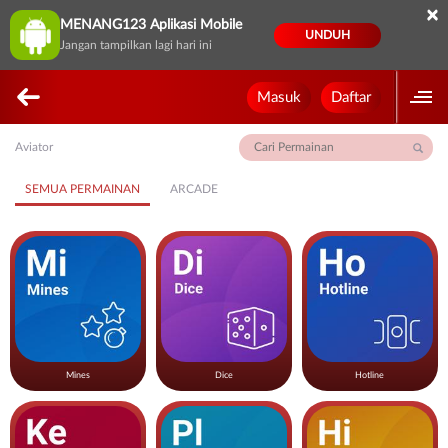
×
MENANG123 Aplikasi Mobile
UNDUH
Jangan tampilkan lagi hari ini
Masuk
Daftar
Aviator
SEMUA PERMAINAN
ARCADE
Mines
Dice
Hotline