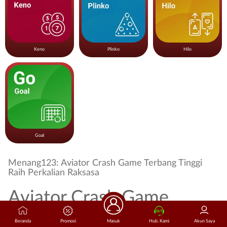
Keno
Plinko
Hilo
Goal
Menang123: Aviator Crash Game Terbang Tinggi
Raih Perkalian Raksasa
Aviator Crash Game
Terbang Tinggi Raih
Beranda
Promosi
Masuk
Hub. Kami
Akun Saya