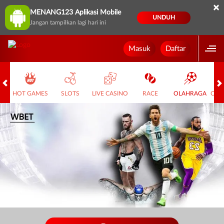
×
MENANG123 Aplikasi Mobile
UNDUH
Jangan tampilkan lagi hari ini
Masuk
Daftar
HOT GAMES
SLOTS
LIVE CASINO
RACE
OLAHRAGA
CRA