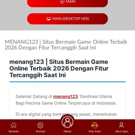
MAIN
MAIN (DESKTOP VER)
MENANG123 | Situs Bermain Game Online Terbaik
2026 Dengan Fitur Tercanggih Saat Ini
menang123 | Situs Bermain Game
Online Terbaik 2026 Dengan Fitur
Tercanggih Saat Ini
Selamat Datang di
menang123
: Destinasi Utama
Bagi Pecinta Game Online Terpercaya di Indonesia.
Di era digital yang berkembang pesat, menemukan
platform hiburan virtual yang aman, adil, dan
menguntungkan adalah prioritas utama para
Beranda
Promosi
Masuk
Hub. Kami
Akun Saya
pemain. menang123 hadir sebagai platform resmi