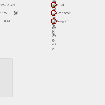
RAJASLOT
Email
3226
Facebook
FFICIAL
Telegram
O