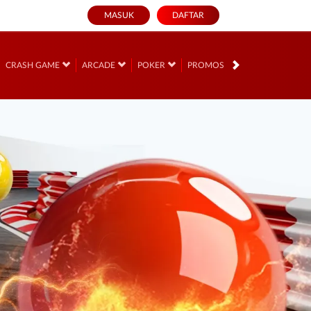
MASUK
DAFTAR
PROMOSI
CRASH GAME
ARCADE
POKER