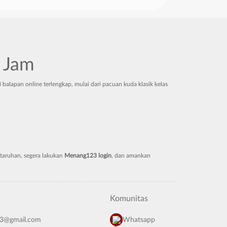
4 Jam
 balapan online terlengkap, mulai dari pacuan kuda klasik kelas
 taruhan, segera lakukan
Menang123 login
, dan amankan
Komunitas
3@gmail.com
Whatsapp