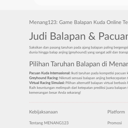
Menang123: Game Balapan Kuda Online Te
Judi Balapan & Pacua
Saksikan dan pasang taruhan pada ajang balapan paling bergengsi
dunia hingga balap anjing (greyhound) yang sangat adil dan trans
Pilihan Taruhan Balapan di Mena
Pacuan Kuda Internasional:
Ikuti taruhan pada kompetisi pacuan k
Greyhound Racing:
Nikmati sensasi balapan anjing berkecepatan 
Virtual Racing Simulasi:
Pilihan alternatif balapan virtual berbas
Raih keuntungan melimpah dari ketepatan prediksi juara balapan 
kemenangan besar Anda sekarang!
Kebijaksanaan
Platform
Tentang MENANG123
Promosi