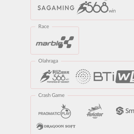
Race
Olahraga
Crash Game