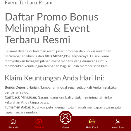
Event Terbaru Resmi
Daftar Promo Bonus
Melimpah & Event
Terbaru Resmi
Selamat datang di halaman resmi pusat promosi dan bonus melimpah
persembahan khusus dari
situs Menang123
terpercaya. Di sini, kami
menyediakan beragam pilihan event menarik yang dirancang untuk
memberikan keuntungan tambahan bagi seluruh member setia kami.
Klaim Keuntungan Anda Hari Ini:
Bonus Deposit Harian:
Tambahan modal segar setiap kali Anda melakukan
pengisian saldo.
Cashback Mingguan:
Garansi uang kembali untuk meminimalisir risiko
kekalahan Anda tanpa batas.
Turnamen Akbar:
Ikuti kompetisi dengan total hadiah mencapai ratusan juta
rupiah secara mudah.
Setiap promosi dirancang dengan syarat yang sangat bersahabat. Akses
Menang123 link
alternatif sekarang, manfaatkan setiap promo yang tersedia,
dan perbesar peluang menang Anda hari ini juga.
Beranda
Promosi
Masuk
Hub. Kami
Akun Saya