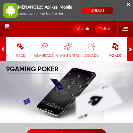
×
MENANG123 Aplikasi Mobile
UNDUH
Jangan tampilkan lagi hari ini
Masuk
Daftar
SINO
RACE
OLAHRAGA
CRASH GAME
ARCADE
POKER