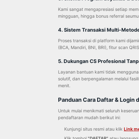
Kami sangat mengapresiasi setiap mem
mingguan, hingga bonus referral seumur
4. Sistem Transaksi Multi-Metode
Proses transaksi di platform kami dijam
(BCA, Mandiri, BNI, BRI), fitur scan QR
5. Dukungan CS Profesional Tanp
Layanan bantuan kami tidak menggunaka
solutif, dan berpengalaman melalui fasil
menit.
Panduan Cara Daftar & Login 
Untuk mulai menikmati seluruh keserua
pendaftaran mudah berikut ini:
Kunjungi situs resmi atau klik
Link m
Klik tombol
"DAFTAR"
atau langsung