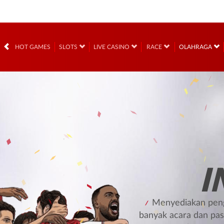
HOT GAMES
SLOTS
LIVE CASINO
RACE
OLAHRAGA
I
Menyediakan peng
banyak acara dan pasa