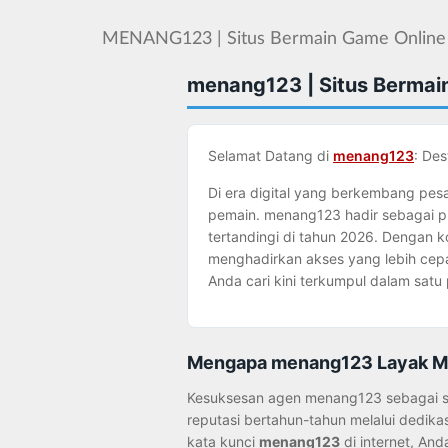
MENANG123 | Situs Bermain Game Online Te
menang123 | Situs Bermain
Selamat Datang di
menang123
: Des
Di era digital yang berkembang pes
pemain. menang123 hadir sebagai p
tertandingi di tahun 2026. Dengan 
menghadirkan akses yang lebih cepat
Anda cari kini terkumpul dalam sat
Mengapa menang123 Layak Men
Kesuksesan agen menang123 sebagai sala
reputasi bertahun-tahun melalui dedika
kata kunci
menang123
di internet, An