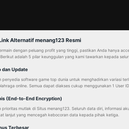
Link Alternatif menang123 Resmi
main dengan peluang profit yang tinggi, pastikan Anda hanya acces
 Berikut adalah 5 pilar keunggulan yang kami tawarkan kepada selu
p dan Update
penyedia software game top dunia untuk menghadirkan variasi terlen
olahraga online. Semua dapat diakses cukup menggunakan 1 User ID
pis (End-to-End Encryption)
rioritas mutlak di Situs menang123. Seluruh data diri, informasi aku
ngkat lanjut yang mencegah kebocoran data kepada pihak ketiga.
nus Terbesar