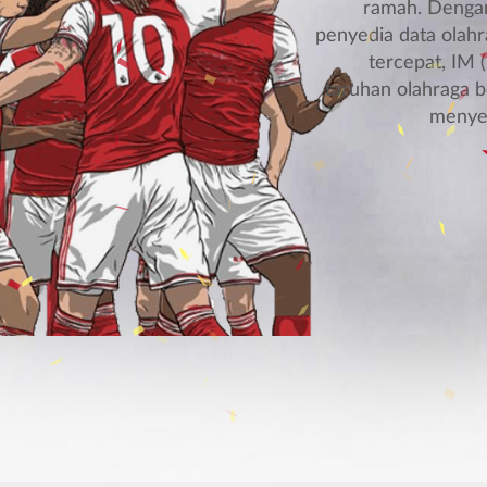
ramah. Denga
penyedia data olah
tercepat, IM
taruhan olahraga be
menyed