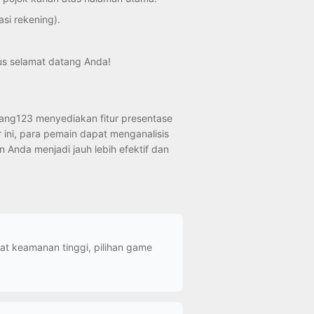
si rekening).
us selamat datang Anda!
nang123 menyediakan fitur presentase
 ini, para pemain dapat menganalisis
 Anda menjadi jauh lebih efektif dan
at keamanan tinggi, pilihan game