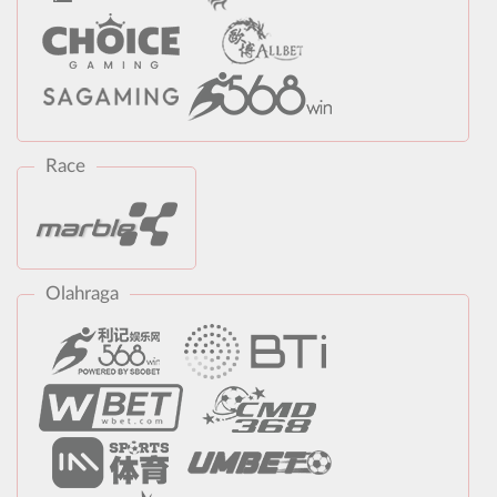
Race
Olahraga