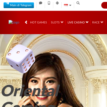
Main di Telegram
HOT GAMES
SLOTS
LIVE CASINO
RACE
Oriental