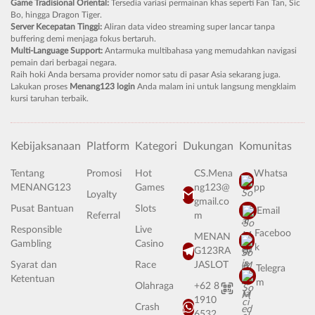
Game Tradisional Oriental:
Tersedia variasi permainan khas seperti Fan Tan, Sic
Bo, hingga Dragon Tiger.
Server Kecepatan Tinggi:
Aliran data video streaming super lancar tanpa
buffering demi menjaga fokus bertaruh.
Multi-Language Support:
Antarmuka multibahasa yang memudahkan navigasi
pemain dari berbagai negara.
Raih hoki Anda bersama provider nomor satu di pasar Asia sekarang juga.
Lakukan proses
Menang123 login
Anda malam ini untuk langsung mengklaim
kursi taruhan terbaik.
Kebijaksanaan
Platform
Kategori
Dukungan
Komunitas
Tentang
Promosi
Hot
CS.Mena
Whatsa
MENANG123
Games
ng123@
pp
Loyalty
gmail.co
Pusat Bantuan
Slots
Email
Referral
m
Responsible
Live
Faceboo
MENAN
Gambling
Casino
k
G123RA
Syarat dan
Race
JASLOT
Telegra
Ketentuan
m
Olahraga
+62 8
1910
Crash
6532