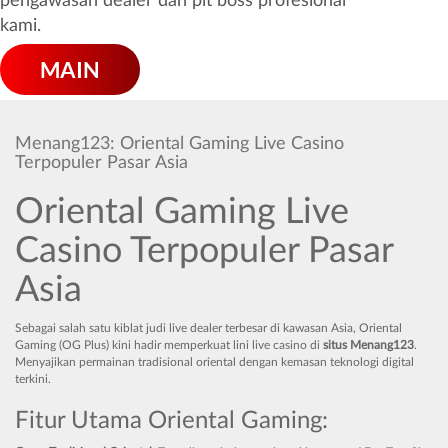
pengawasan dealer dan pit boss profesional
kami.
MAIN
Menang123: Oriental Gaming Live Casino
Terpopuler Pasar Asia
Oriental Gaming Live
Casino Terpopuler Pasar
Asia
Sebagai salah satu kiblat judi live dealer terbesar di kawasan Asia, Oriental
Gaming (OG Plus) kini hadir memperkuat lini live casino di
situs Menang123
.
Menyajikan permainan tradisional oriental dengan kemasan teknologi digital
terkini.
Fitur Utama Oriental Gaming: