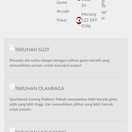
Game
26
Arcade
Menang
Poker
123 OFF
ICIAL
TARUHAN SLOT
Penyedia slot online dengan beragam pilihan game menarik yang
memudahkan pemain untuk mencapai jackpot
TARUHAN OLAHRAGA
Sportsbook Gaming Platform Terbaik menawarkan lebih banyak game,
odds yang lebih tinggi, dan menyediakan pilihan yang lebih banyak
untuk pemain.