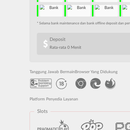
* Selama bank maintenance dan bank offline deposit dan pen
Deposit
Rata-rata 0 Menit
Tanggung Jawab Bermain
Browser Yang Didukung
Platform Penyedia Layanan
Slots