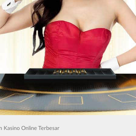
 Kasino Online Terbesar