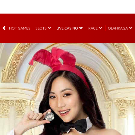
HOT GAMES
SLOTS
LIVE CASINO
RACE
OLAHRAGA