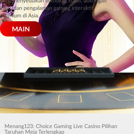
yang menyediakan teknologi stabil, dukungan
lokal, dan pengalaman gaming interaktif
premium di Asia.
MAIN
Menang123: Choice Gaming Live Casino Pilihan
Taruhan Meja Terlengkap