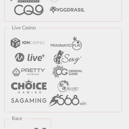
Live Casino
Race