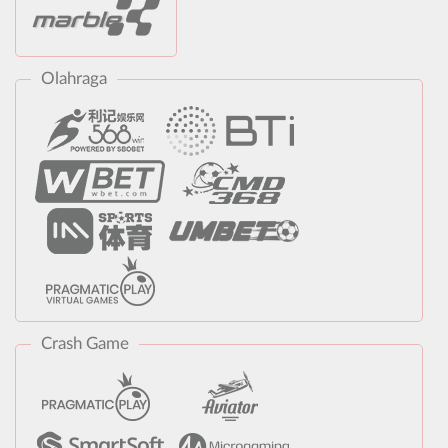
Olahraga
Crash Game