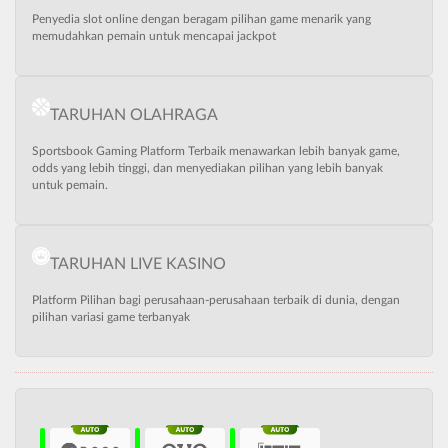
Penyedia slot online dengan beragam pilihan game menarik yang
memudahkan pemain untuk mencapai jackpot
TARUHAN OLAHRAGA
Sportsbook Gaming Platform Terbaik menawarkan lebih banyak game,
odds yang lebih tinggi, dan menyediakan pilihan yang lebih banyak
untuk pemain.
TARUHAN LIVE KASINO
Platform Pilihan bagi perusahaan-perusahaan terbaik di dunia, dengan
pilihan variasi game terbanyak