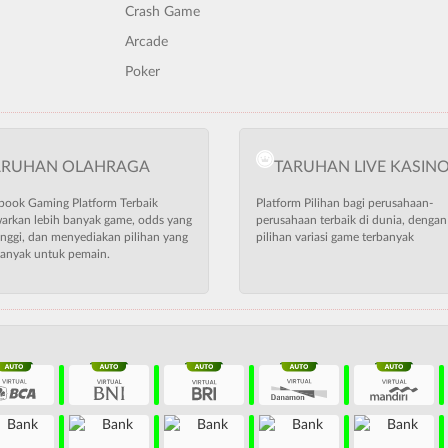
Crash Game
Arcade
Poker
ARUHAN OLAHRAGA
TARUHAN LIVE KASIN
book Gaming Platform Terbaik
Platform Pilihan bagi perusahaan-
rkan lebih banyak game, odds yang
perusahaan terbaik di dunia, dengan
tinggi, dan menyediakan pilihan yang
pilihan variasi game terbanyak
banyak untuk pemain.