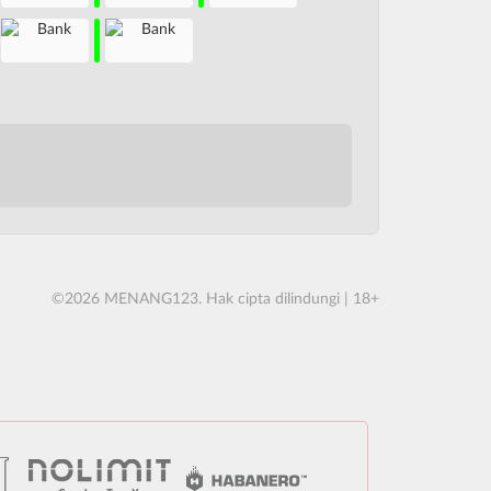
©2026 MENANG123. Hak cipta dilindungi | 18+