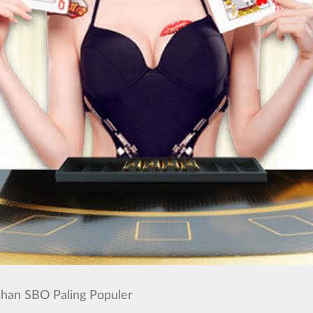
han SBO Paling Populer