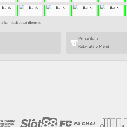
arikan tidak dapat diproses
Penarikan
Rata-rata 5 Menit