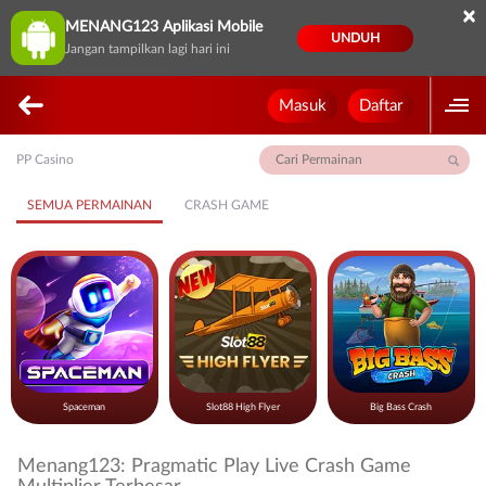
×
MENANG123 Aplikasi Mobile
UNDUH
Jangan tampilkan lagi hari ini
Masuk
Daftar
PP Casino
SEMUA PERMAINAN
CRASH GAME
Spaceman
Slot88 High Flyer
Big Bass Crash
Menang123: Pragmatic Play Live Crash Game