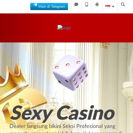
Main di Telegram
Sexy Casino
Dealer langsung bikini Seksi Profesional yang