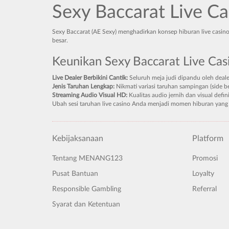
Sexy Baccarat Live C
Sexy Baccarat (AE Sexy) menghadirkan konsep hiburan live casino 
besar.
Keunikan Sexy Baccarat Live Cas
Live Dealer Berbikini Cantik:
Seluruh meja judi dipandu oleh deal
Jenis Taruhan Lengkap:
Nikmati variasi taruhan sampingan (side bet
Streaming Audio Visual HD:
Kualitas audio jernih dan visual def
Ubah sesi taruhan live casino Anda menjadi momen hiburan ya
Kebijaksanaan
Platform
Tentang MENANG123
Promosi
Pusat Bantuan
Loyalty
Responsible Gambling
Referral
Syarat dan Ketentuan