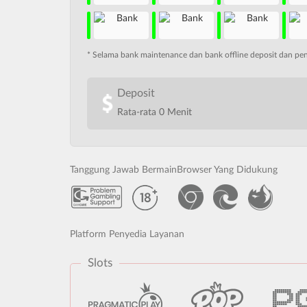
* Selama bank maintenance dan bank offline deposit dan pen
Deposit
Rata-rata 0 Menit
Tanggung Jawab Bermain
Browser Yang Didukung
Platform Penyedia Layanan
Slots