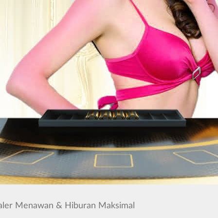
ealer Menawan & Hiburan Maksimal