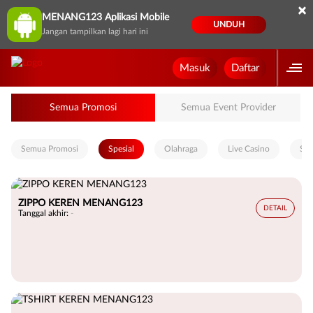
×
MENANG123 Aplikasi Mobile
UNDUH
Jangan tampilkan lagi hari ini
Masuk
Daftar
Semua Promosi
Semua Event Provider
Semua Promosi
Spesial
Olahraga
Live Casino
Slo
ZIPPO KEREN MENANG123
DETAIL
Tanggal akhir:
-