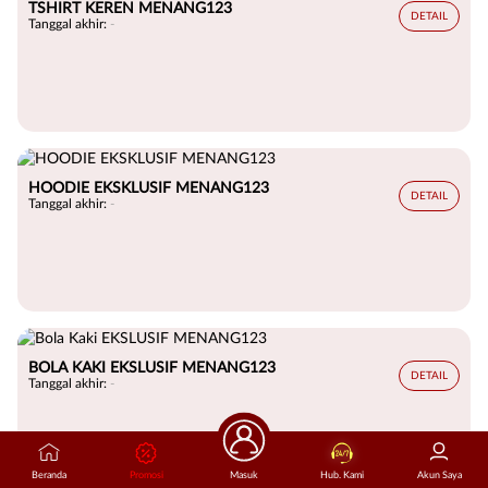
TSHIRT KEREN MENANG123
DETAIL
Tanggal akhir:
-
HOODIE EKSKLUSIF MENANG123
DETAIL
Tanggal akhir:
-
BOLA KAKI EKSLUSIF MENANG123
DETAIL
Tanggal akhir:
-
Beranda
Promosi
Masuk
Hub. Kami
Akun Saya