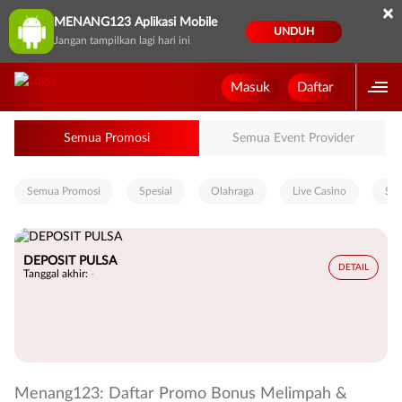
×
MENANG123 Aplikasi Mobile
UNDUH
Jangan tampilkan lagi hari ini
Masuk
Daftar
Semua Promosi
Semua Event Provider
Semua Promosi
Spesial
Olahraga
Live Casino
Slo
DEPOSIT PULSA
DETAIL
Tanggal akhir:
-
Menang123: Daftar Promo Bonus Melimpah &