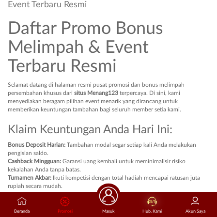
Event Terbaru Resmi
Daftar Promo Bonus
Melimpah & Event
Terbaru Resmi
Selamat datang di halaman resmi pusat promosi dan bonus melimpah
persembahan khusus dari
situs Menang123
terpercaya. Di sini, kami
menyediakan beragam pilihan event menarik yang dirancang untuk
memberikan keuntungan tambahan bagi seluruh member setia kami.
Klaim Keuntungan Anda Hari Ini:
Bonus Deposit Harian:
Tambahan modal segar setiap kali Anda melakukan
pengisian saldo.
Cashback Mingguan:
Garansi uang kembali untuk meminimalisir risiko
kekalahan Anda tanpa batas.
Turnamen Akbar:
Ikuti kompetisi dengan total hadiah mencapai ratusan juta
rupiah secara mudah.
Setiap promosi dirancang dengan syarat yang sangat bersahabat. Akses
Menang123 link
alternatif sekarang, manfaatkan setiap promo yang tersedia,
dan perbesar peluang menang Anda hari ini juga.
Beranda
Promosi
Masuk
Hub. Kami
Akun Saya