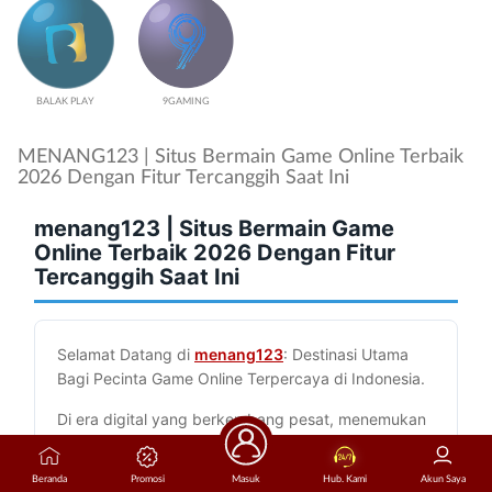
BALAK PLAY
9GAMING
MENANG123 | Situs Bermain Game Online Terbaik
2026 Dengan Fitur Tercanggih Saat Ini
menang123 | Situs Bermain Game
Online Terbaik 2026 Dengan Fitur
Tercanggih Saat Ini
Selamat Datang di
menang123
: Destinasi Utama
Bagi Pecinta Game Online Terpercaya di Indonesia.
Di era digital yang berkembang pesat, menemukan
platform hiburan virtual yang aman, adil, dan
menguntungkan adalah prioritas utama para
Beranda
Promosi
Masuk
Hub. Kami
Akun Saya
pemain. menang123 hadir sebagai platform resmi