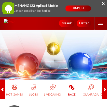
×
MENANG123 Aplikasi Mobile
UNDUH
Jangan tampilkan lagi hari ini
Masuk
Daftar
HOT GAMES
SLOTS
LIVE CASINO
RACE
OLAHRAGA
CRA