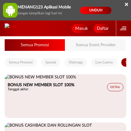
×
MENANG123 Aplikasi Mobile
UNDUH
Jangan tampilkan lagi hari ini
Masuk
Daftar
Semua Promosi
Semua Event Provider
Semua Promosi
Spesial
Olahraga
Live Casino
Slo
BONUS NEW MEMBER SLOT 100%
DETAIL
Tanggal akhir:
-