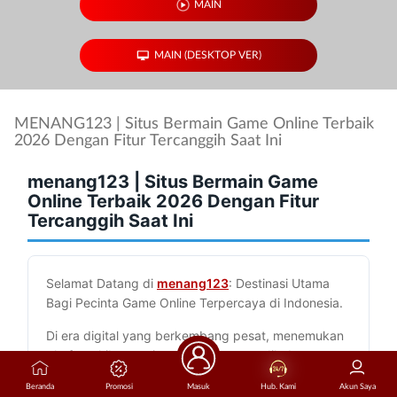
MAIN
MAIN (DESKTOP VER)
MENANG123 | Situs Bermain Game Online Terbaik
2026 Dengan Fitur Tercanggih Saat Ini
menang123 | Situs Bermain Game
Online Terbaik 2026 Dengan Fitur
Tercanggih Saat Ini
Selamat Datang di
menang123
: Destinasi Utama
Bagi Pecinta Game Online Terpercaya di Indonesia.
Di era digital yang berkembang pesat, menemukan
platform hiburan virtual yang aman, adil, dan
menguntungkan adalah prioritas utama para
Beranda
Promosi
Masuk
Hub. Kami
Akun Saya
pemain. menang123 hadir sebagai platform resmi