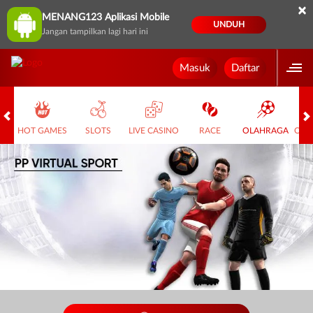
×
MENANG123 Aplikasi Mobile
UNDUH
Jangan tampilkan lagi hari ini
Masuk
Daftar
HOT GAMES
SLOTS
LIVE CASINO
RACE
OLAHRAGA
CRA