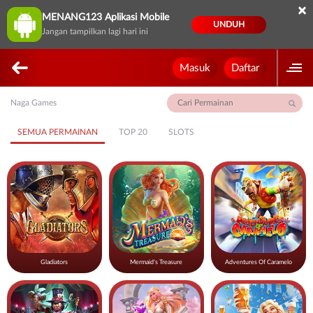
×
MENANG123 Aplikasi Mobile
UNDUH
Jangan tampilkan lagi hari ini
Masuk
Daftar
Naga Games
SEMUA PERMAINAN
TOP 20
SLOTS
Gladiators
Mermaid's Treasure
Adventures Of Caramelo