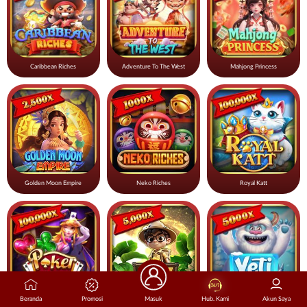
Caribbean Riches
Adventure To The West
Mahjong Princess
Golden Moon Empire
Neko Riches
Royal Katt
Beranda
Promosi
Masuk
Hub. Kami
Akun Saya
Poker Ways
Jungle Quest
Yeti Boom