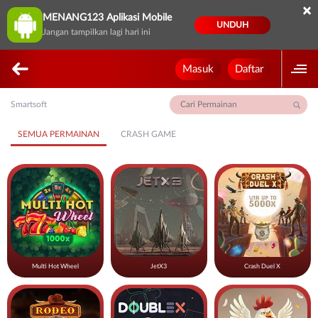
×
MENANG123 Aplikasi Mobile
UNDUH
Jangan tampilkan lagi hari ini
Masuk
Daftar
Smartsoft
SEMUA PERMAINAN
CRASH GAME
Multi Hot Wheel
JetX3
Crash Duel X