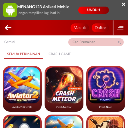
×
MENANG123 Aplikasi Mobile
UNDUH
Jangan tampilkan lagi hari ini
Masuk
Daftar
Gemini
SEMUA PERMAINAN
CRASH GAME
Aviator2-Sky Elite
Crash Meteor
Crash Neon