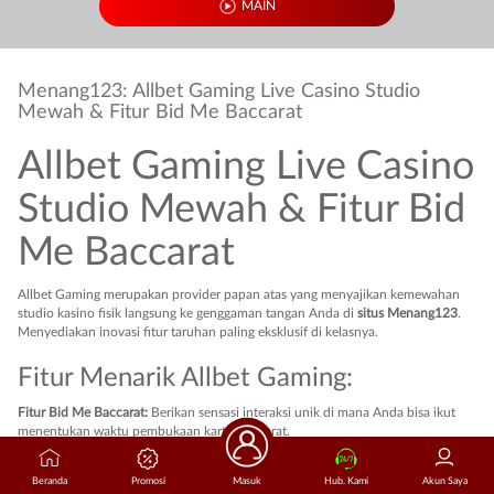
MAIN
Menang123: Allbet Gaming Live Casino Studio
Mewah & Fitur Bid Me Baccarat
Allbet Gaming Live Casino
Studio Mewah & Fitur Bid
Me Baccarat
Allbet Gaming merupakan provider papan atas yang menyajikan kemewahan
studio kasino fisik langsung ke genggaman tangan Anda di
situs Menang123
.
Menyediakan inovasi fitur taruhan paling eksklusif di kelasnya.
Fitur Menarik Allbet Gaming:
Fitur Bid Me Baccarat:
Berikan sensasi interaksi unik di mana Anda bisa ikut
menentukan waktu pembukaan kartu baccarat.
VIP Meja Eksklusif:
Ruang taruhan khusus bagi para pemain besar yang
menginginkan privasi dan pelayanan VIP personal.
Beranda
Promosi
Masuk
Hub. Kami
Akun Saya
Sertifikasi Internasional:
Seluruh sistem live dealer telah lulus uji kelayakan dari