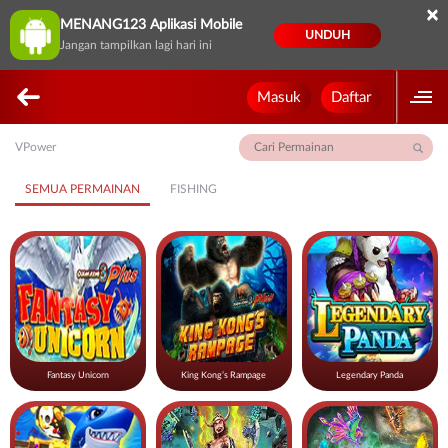
×
MENANG123 Aplikasi Mobile
UNDUH
Jangan tampilkan lagi hari ini
Masuk
Daftar
VPower
SEMUA PERMAINAN
FISHING
Fantasy Unicorn
King Kong’s Rampage
Legendary Panda