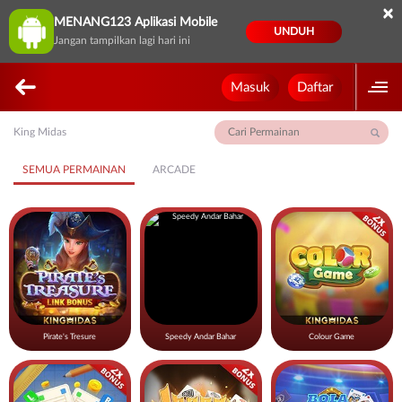
×
MENANG123 Aplikasi Mobile
UNDUH
Jangan tampilkan lagi hari ini
Masuk
Daftar
King Midas
SEMUA PERMAINAN
ARCADE
Pirate's Tresure
Speedy Andar Bahar
Colour Game