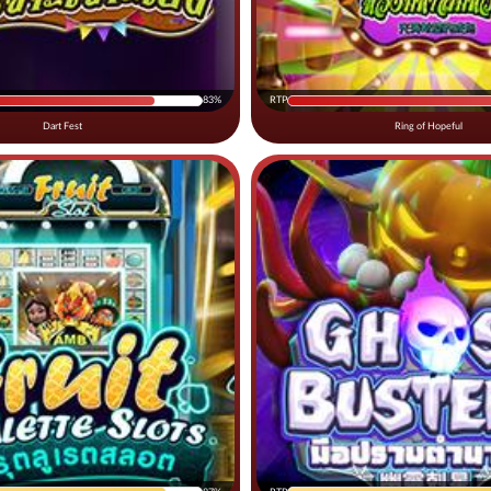
83%
RTP
Dart Fest
Ring of Hopeful