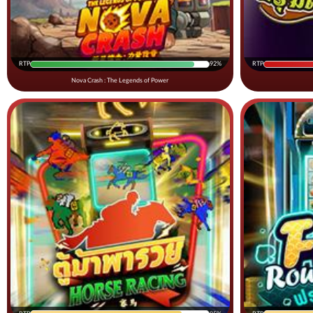
RTP
92%
RTP
Nova Crash : The Legends of Power