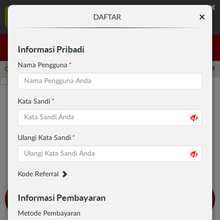
×
MENANG123 Aplikasi Mobile
×
DAFTAR
UNDUH
Jangan tampilkan lagi hari ini
Informasi Pribadi
Masuk
Daftar
Nama Pengguna
dwal: PP Virtual Sports pada 30-Jun-2026 dari 14.59.59 sampai 30-Sep-2026 14.59.5
Kata Sandi
Ulangi Kata Sandi
JACKPOT
PLAY
Kode Referral
IDR
12,684,901,831
Informasi Pembayaran
Metode Pembayaran